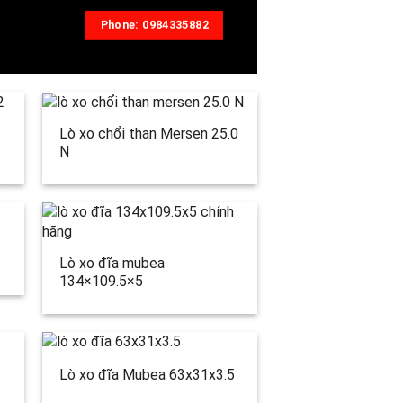
Phone: 0984335882
Lò xo chổi than Mersen 25.0
N
Lò xo đĩa mubea
134×109.5×5
Lò xo đĩa Mubea 63x31x3.5