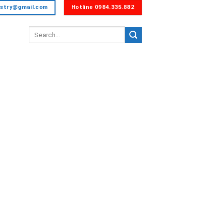
dustry@gmail.com
Hotline 0984.335.882
Tìm
kiếm: