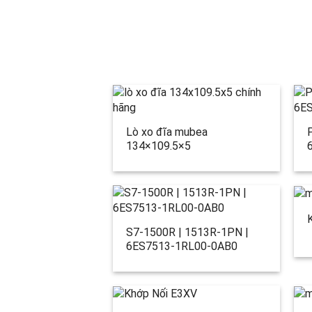
Lò xo đĩa mubea
134×109.5×5
S7-1500R | 1513R-1PN |
6ES7513-1RL00-0AB0