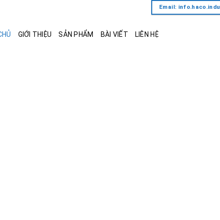
Email: info.haco.in
CHỦ
GIỚI THIỆU
SẢN PHẨM
BÀI VIẾT
LIÊN HỆ