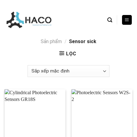
Skip
to
content
Sản phẩm
/
Sensor sick
LỌC