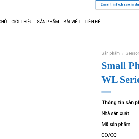
Email: info.haco.in
CHỦ
GIỚI THIỆU
SẢN PHẨM
BÀI VIẾT
LIÊN HỆ
Sản phẩm
/
Sensor
Small Ph
WL Seri
Thông tin sản 
Nhà sản xuất
Mã sản phẩm
CO/CQ