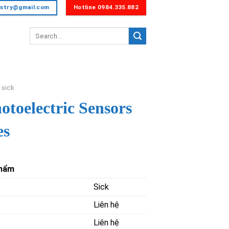
dustry@gmail.com
Hotline 0984.335.882
Tìm
kiếm:
 sick
otoelectric Sensors
es
phẩm
Sick
Liên hệ
Liên hệ