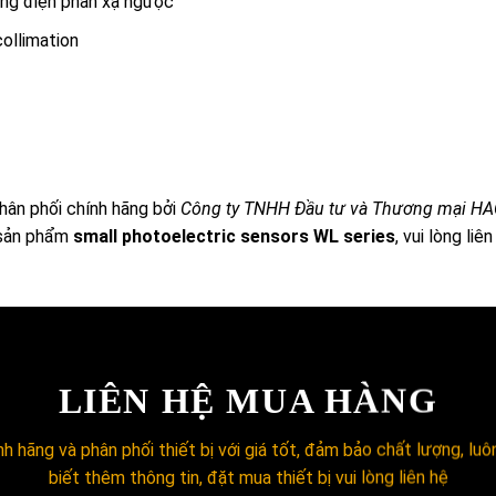
ang điện phản xạ ngược
ollimation
ân phối chính hãng bởi
Công ty TNHH Đầu tư và Thương mại H
 sản phẩm
small photoelectric sensors WL series
, vui lòng liê
LIÊN HỆ MUA HÀNG
h hãng và phân phối thiết bị với giá tốt, đảm bảo chất lượng, lu
biết thêm thông tin, đặt mua thiết bị vui lòng liên hệ