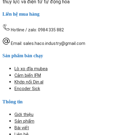
thủy lực và điện tử tự động hóa
Liên hệ mua hàng
Hotline / zalo: 0984 335 882
Email: sales.haco.industry@gmail.com
Sản phẩm bán chạy
Lò xo đĩa mubea
Cảm biến IFM
Khớp nối Din.al
Encoder Sick
Thông tin
Giới thiệu
Sản phẩm
Bài viết
Liên hệ