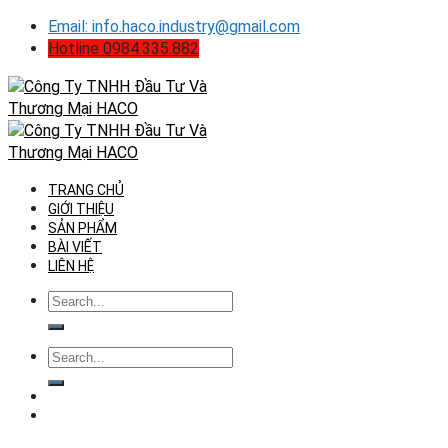
Skip
Email: info.haco.industry@gmail.com
to
Hotline 0984.335.882
content
TRANG CHỦ
GIỚI THIỆU
SẢN PHẨM
BÀI VIẾT
LIÊN HỆ
Tìm
kiếm:
Tìm
kiếm: