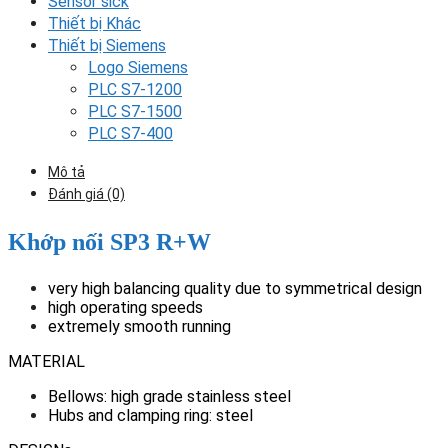
Sensor sick
Thiết bị Khác
Thiết bị Siemens
Logo Siemens
PLC S7-1200
PLC S7-1500
PLC S7-400
Mô tả
Đánh giá (0)
Khớp nối SP3 R+W
very high balancing quality due to symmetrical design
high operating speeds
extremely smooth running
MATERIAL
Bellows: high grade stainless steel
Hubs and clamping ring: steel