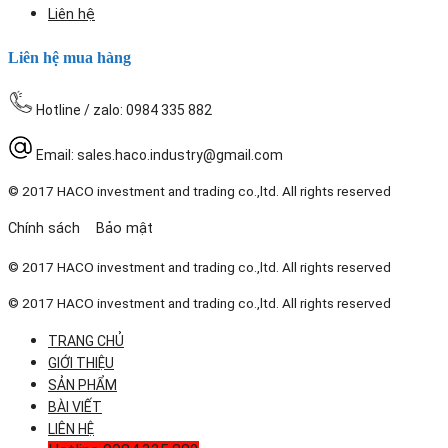
Liên hệ
Liên hệ mua hàng
Hotline / zalo: 0984 335 882
Email: sales.haco.industry@gmail.com
© 2017
HACO investment and trading co.,ltd
. All rights reserved
Chính sách Bảo mật
© 2017
HACO investment and trading co.,ltd
. All rights reserved
© 2017
HACO investment and trading co.,ltd
. All rights reserved
TRANG CHỦ
GIỚI THIỆU
SẢN PHẨM
BÀI VIẾT
LIÊN HỆ